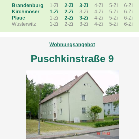
Brandenburg
1-Zi
2-Zi
3-Zi
4-Zi
5-Zi
6-Zi
Kirchmöser
1-Zi
2-Zi
3-Zi
4-Zi
5-Zi
6-Zi
Plaue
1-Zi
2-Zi
3-Zi
4-Zi
5-Zi
6-Zi
Wusterwitz
1-Zi
2-Zi
3-Zi
4-Zi
5-Zi
6-Zi
Wohnungsangebot
Puschkinstraße 9