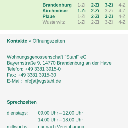
Brandenburg
1-Zi
2-Zi
3-Zi
4-Zi
Kirchmöser
1-Zi
2-Zi
3-Zi
4-Zi
Plaue
1-Zi
2-Zi
3-Zi
4-Zi
Wusterwitz
1-Zi
2-Zi
3-Zi
4-Zi
Kontakte
»
Öffnungszeiten
Wohnungsgenossenschaft “Stahl“ eG
Bayernstraße 9, 14770 Brandenburg an der Havel
Telefon: +49 3381 3915-0
Fax: +49 3381 3915-30
E-Mail: info[at]wgstahl.de
Sprechzeiten
dienstags:
09.00 Uhr – 12.00 Uhr
14.00 Uhr – 18.00 Uhr
mittwochs:
nur nach Vereinbarung